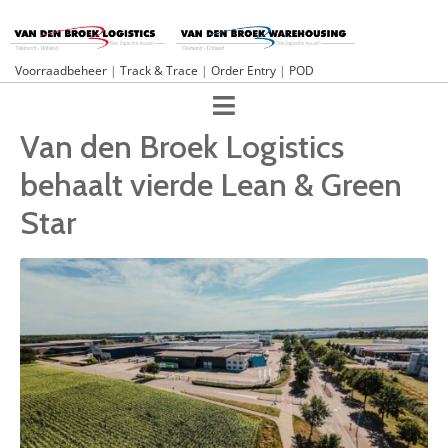
Voorraadbeheer
|
Track & Trace
|
Order Entry
|
POD
Van den Broek Logistics
behaalt vierde Lean & Green
Star