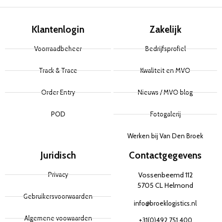
Klantenlogin
Zakelijk
Voorraadbeheer
Bedrijfsprofiel
Track & Trace
Kwaliteit en MVO
Order Entry
Nieuws / MVO blog
POD
Fotogalerij
Werken bij Van Den Broek
Juridisch
Contactgegevens
Privacy
Vossenbeemd 112
5705 CL Helmond
Gebruikersvoorwaarden
info@broeklogistics.nl
Algemene voowaarden
+31(0)492 751 400