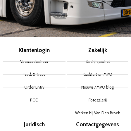
Klantenlogin
Zakelijk
Voorraadbeheer
Bedrijfsprofiel
Track & Trace
Kwaliteit en MVO
Order Entry
Nieuws / MVO blog
POD
Fotogalerij
Werken bij Van Den Broek
Juridisch
Contactgegevens