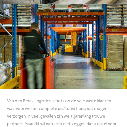
Van den Broek Logistics is trots op de vele vaste klanten
waarvoor we het complete
dedicated
transport mogen
verzorgen. In veel gevallen zijn we al jarenlang trouwe
partners. Maar dit wil natuurlijk niet zeggen dat u enkel voor