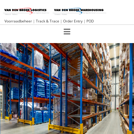
Voorraadbeheer
|
Track & Trace
|
Order Entry
|
POD