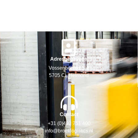
Adresgegevens
Vossenbeemd 112
5705 CL Helmond
Contact
+31 (0)492 751 400
info@broeklogistics.nl