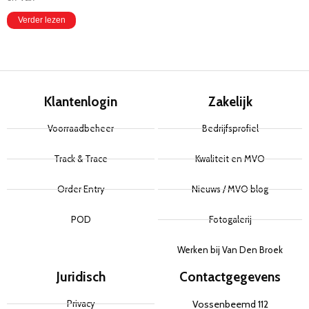
Verder lezen
Klantenlogin
Zakelijk
Voorraadbeheer
Bedrijfsprofiel
Track & Trace
Kwaliteit en MVO
Order Entry
Nieuws / MVO blog
POD
Fotogalerij
Werken bij Van Den Broek
Juridisch
Contactgegevens
Privacy
Vossenbeemd 112