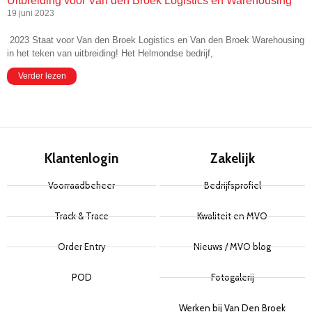
Uitbreiding voor Van den Broek Logistics en Warehousing
19 juni 2023
2023 Staat voor Van den Broek Logistics en Van den Broek Warehousing
in het teken van uitbreiding! Het Helmondse bedrijf,
Verder lezen
Klantenlogin
Zakelijk
Voorraadbeheer
Bedrijfsprofiel
Track & Trace
Kwaliteit en MVO
Order Entry
Nieuws / MVO blog
POD
Fotogalerij
Werken bij Van Den Broek