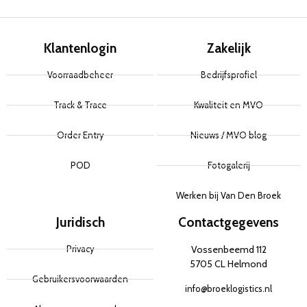
Klantenlogin
Zakelijk
Voorraadbeheer
Bedrijfsprofiel
Track & Trace
Kwaliteit en MVO
Order Entry
Nieuws / MVO blog
POD
Fotogalerij
Werken bij Van Den Broek
Juridisch
Contactgegevens
Privacy
Vossenbeemd 112
5705 CL Helmond
Gebruikersvoorwaarden
info@broeklogistics.nl