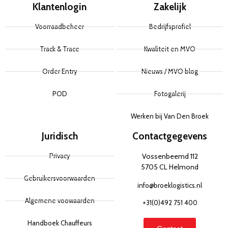
Klantenlogin
Zakelijk
Voorraadbeheer
Bedrijfsprofiel
Track & Trace
Kwaliteit en MVO
Order Entry
Nieuws / MVO blog
POD
Fotogalerij
Werken bij Van Den Broek
Juridisch
Contactgegevens
Privacy
Vossenbeemd 112
5705 CL Helmond
Gebruikersvoorwaarden
info@broeklogistics.nl
Algemene voowaarden
+31(0)492 751 400
Handboek Chauffeurs