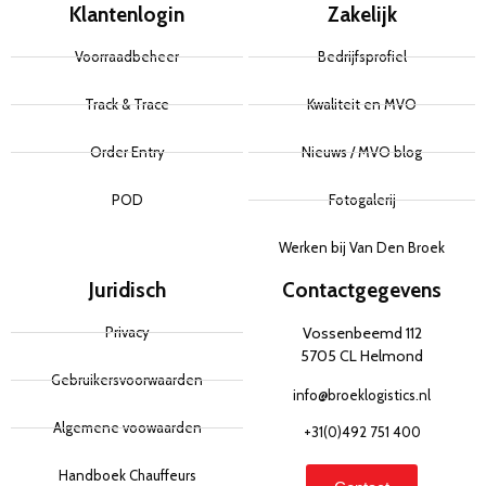
Klantenlogin
Zakelijk
Voorraadbeheer
Bedrijfsprofiel
Track & Trace
Kwaliteit en MVO
Order Entry
Nieuws / MVO blog
POD
Fotogalerij
Werken bij Van Den Broek
Juridisch
Contactgegevens
Privacy
Vossenbeemd 112
5705 CL Helmond
Gebruikersvoorwaarden
info@broeklogistics.nl
Algemene voowaarden
+31(0)492 751 400
Handboek Chauffeurs